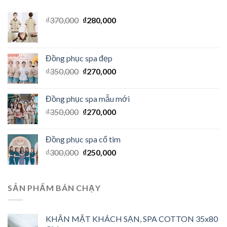
₫
370,000
₫
280,000
Đồng phục spa đẹp
₫
350,000
₫
270,000
Đồng phục spa mẫu mới
₫
350,000
₫
270,000
Đồng phục spa cổ tim
₫
300,000
₫
250,000
SẢN PHẨM BÁN CHẠY
KHĂN MẶT KHÁCH SẠN, SPA COTTON 35x80