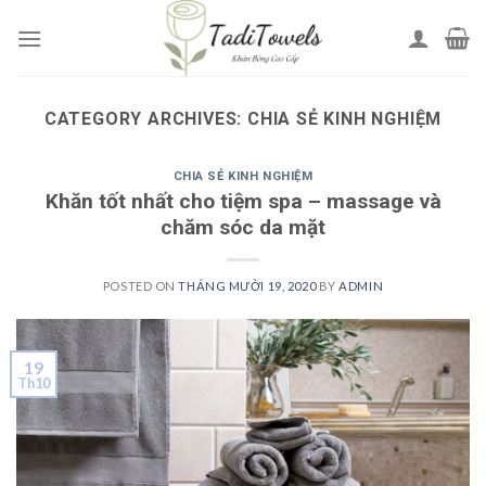
Skip
to
content
CATEGORY ARCHIVES:
CHIA SẺ KINH NGHIỆM
CHIA SẺ KINH NGHIỆM
Khăn tốt nhất cho tiệm spa – massage và
chăm sóc da mặt
POSTED ON
THÁNG MƯỜI 19, 2020
BY
ADMIN
19
Th10