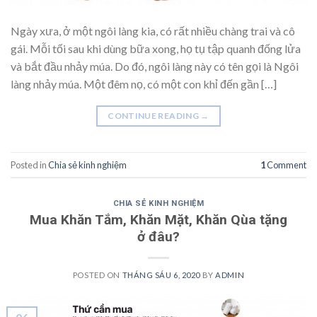
Ngày xưa, ở một ngôi làng kia, có rất nhiều chàng trai và cô
gái. Mỗi tối sau khi dùng bữa xong, họ tụ tập quanh đống lửa
và bắt đầu nhảy múa. Do đó, ngôi làng này có tên gọi là Ngôi
làng nhảy múa. Một đêm nọ, có một con khỉ đến gần […]
CONTINUE READING
→
Posted in
Chia sẻ kinh nghiệm
1
Comment
CHIA SẺ KINH NGHIỆM
Mua Khăn Tắm, Khăn Mặt, Khăn Qùa tặng
ở đâu?
POSTED ON
THÁNG SÁU 6, 2020
BY
ADMIN