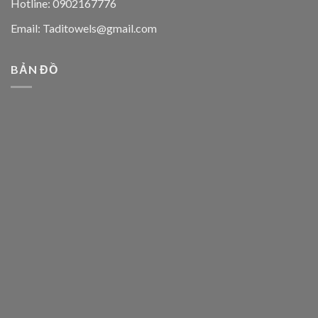
Hotline: 0902167776
Email: Taditowels@gmail.com
BẢN ĐỒ