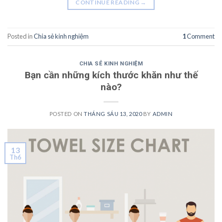
CONTINUE READING
→
Posted in
Chia sẻ kinh nghiệm
1
Comment
CHIA SẺ KINH NGHIỆM
Bạn cần những kích thước khăn như thế
nào?
POSTED ON
THÁNG SÁU 13, 2020
BY
ADMIN
13
Th6