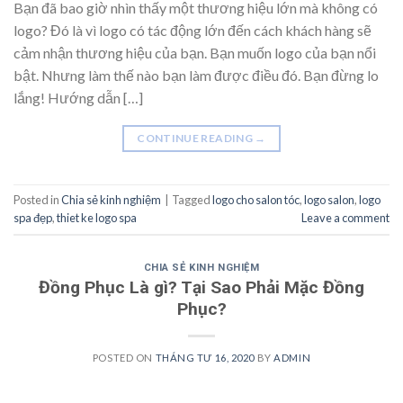
Bạn đã bao giờ nhìn thấy một thương hiệu lớn mà không có
logo? Đó là vì logo có tác động lớn đến cách khách hàng sẽ
cảm nhận thương hiệu của bạn. Bạn muốn logo của bạn nổi
bật. Nhưng làm thế nào bạn làm được điều đó. Bạn đừng lo
lắng! Hướng dẫn […]
CONTINUE READING
→
Posted in
Chia sẻ kinh nghiệm
|
Tagged
logo cho salon tóc
,
logo salon
,
logo
spa đẹp
,
thiet ke logo spa
Leave a comment
CHIA SẺ KINH NGHIỆM
Đồng Phục Là gì? Tại Sao Phải Mặc Đồng
Phục?
POSTED ON
THÁNG TƯ 16, 2020
BY
ADMIN