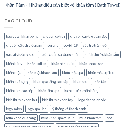
Khăn Tắm – Những điều cần biết về khăn tắm ( Bath Towel)
TAG CLOUD
bảo quản khăn bông
chuyen co tich
chuyện cây tre trăm đốt
chuyện cổ tích việt nam
corona
covid-19
cây tre trăm đốt
ga trải giường spa
hướng dẫn sử dụng khăn
khích thước khăn tắm
khăn bông
Khăn cotton
khăn hàn quốc
khăn khách sạn
khăn mặt
khăn mặt khách sạn
khăn mặt spa
khăn mặt sợi tre
khăn quà tặng
khăn quà tặng cao cấp
khăn spa
khăn tắm
khăn tắm cao cấp
khăn tắm spa
kích thước khăn bông
kích thước khăn lau
kích thước khăn tay
logo cho salon tóc
logo salon
logo spa đẹp
lý thông và thạch sanh
mua khăn quà tặng
mua khăn spa ở đâu?
mua khăn tắm
spa