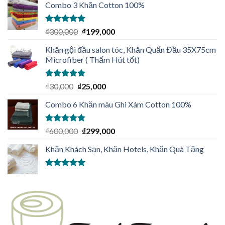
Combo 3 Khăn Cotton 100%
Được xếp
₫
300,000
₫
199,000
hạng
5.00
5
sao
Khăn gội đầu salon tóc, Khăn Quấn Đầu 35X75cm
Microfiber ( Thấm Hút tốt)
Được xếp
₫
30,000
₫
25,000
hạng
5.00
5
sao
Combo 6 Khăn màu Ghi Xám Cotton 100%
Được xếp
₫
600,000
₫
299,000
hạng
5.00
5
sao
Khăn Khách Sạn, Khăn Hotels, Khăn Quà Tặng
Được xếp
hạng
5.00
5
sao