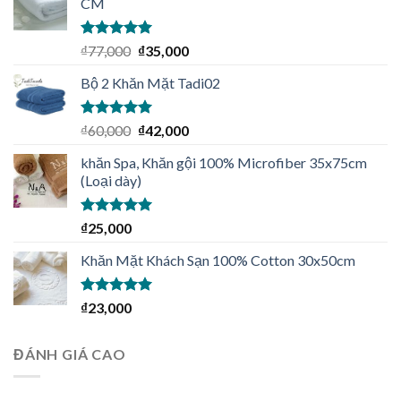
CM
Được xếp
₫
77,000
₫
35,000
hạng
5.00
5
sao
Bộ 2 Khăn Mặt Tadi02
Được xếp
₫
60,000
₫
42,000
hạng
5.00
5
sao
khăn Spa, Khăn gội 100% Microfiber 35x75cm
(Loại dày)
Được xếp
₫
25,000
hạng
4.92
5
sao
Khăn Mặt Khách Sạn 100% Cotton 30x50cm
Được xếp
₫
23,000
hạng
5.00
5
sao
ĐÁNH GIÁ CAO