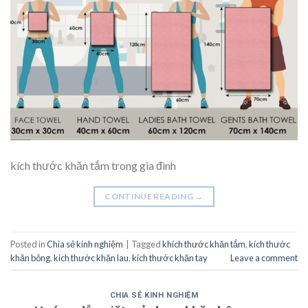
kích thước khăn tắm trong gia đình
CONTINUE READING
→
Posted in
Chia sẻ kinh nghiệm
|
Tagged
khích thước khăn tắm
,
kích thước
khăn bông
,
kích thước khăn lau
,
kích thước khăn tay
Leave a comment
CHIA SẺ KINH NGHIỆM