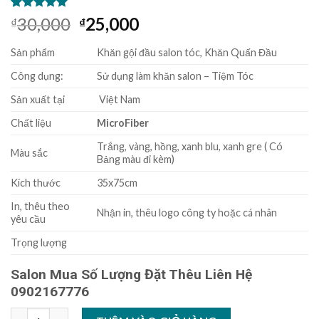
5.00
3
trên 5
30,000
25,000
₫
₫
dựa trên
đánh giá
Sản phẩm
Khăn gội đầu salon tóc, Khăn Quấn Đầu
Công dụng:
Sử dụng làm khăn salon – Tiệm Tóc
Sản xuất tại
Việt Nam
Chất liệu
MicroFiber
Trắng, vàng, hồng, xanh blu, xanh gre ( Có
Màu sắc
Bảng màu đi kèm)
Kích thước
35x75cm
In, thêu theo
Nhận in, thêu logo công ty hoặc cá nhân
yêu cầu
Trọng lượng
Salon Mua Số Lượng Đặt Thêu Liên Hệ
0902167776
Khăn gội đầu salon tóc, Khăn Quấn Đầu 35X75cm Microfiber ( T