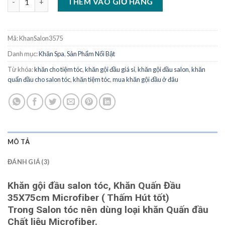
THÊM VÀO GIỎ HÀNG
Mã:
KhanSalon3575
Danh mục:
Khăn Spa
,
Sản Phẩm Nổi Bật
Từ khóa:
khăn cho tiệm tóc
,
khăn gội đầu giá sỉ
,
khăn gội đầu salon
,
khăn
quấn đầu cho salon tóc
,
khăn tiệm tóc
,
mua khăn gội đầu ở đâu
MÔ TẢ
ĐÁNH GIÁ (3)
Khăn gội đầu salon tóc, Khăn Quấn Đầu
35X75cm Microfiber ( Thấm Hút tốt)
Trong Salon tóc nên dùng loại khăn Quấn đầu
Chất liệu Microfiber.