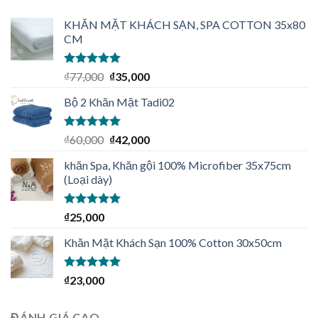
KHĂN MẶT KHÁCH SẠN, SPA COTTON 35x80
CM
Được xếp
₫
77,000
₫
35,000
hạng
5.00
5
sao
Bộ 2 Khăn Mặt Tadi02
Được xếp
₫
60,000
₫
42,000
hạng
5.00
5
sao
khăn Spa, Khăn gội 100% Microfiber 35x75cm
(Loại dày)
Được xếp
₫
25,000
hạng
4.92
5
sao
Khăn Mặt Khách Sạn 100% Cotton 30x50cm
Được xếp
₫
23,000
hạng
5.00
5
sao
ĐÁNH GIÁ CAO