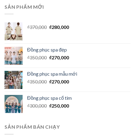
SẢN PHẨM MỚI
₫
370,000
₫
280,000
Đồng phục spa đẹp
₫
350,000
₫
270,000
Đồng phục spa mẫu mới
₫
350,000
₫
270,000
Đồng phục spa cổ tim
₫
300,000
₫
250,000
SẢN PHẨM BÁN CHẠY