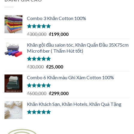
Combo 3 Khăn Cotton 100%
Được xếp
₫
300,000
₫
199,000
hạng
5.00
5
sao
Khăn gội đầu salon tóc, Khăn Quấn Đầu 35X75cm
Microfiber ( Thấm Hút tốt)
Được xếp
₫
30,000
₫
25,000
hạng
5.00
5
sao
Combo 6 Khăn màu Ghi Xám Cotton 100%
Được xếp
₫
600,000
₫
299,000
hạng
5.00
5
sao
Khăn Khách Sạn, Khăn Hotels, Khăn Quà Tặng
Được xếp
hạng
5.00
5
sao