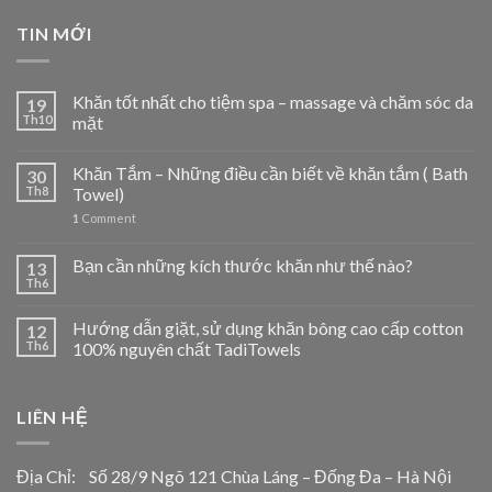
TIN MỚI
Khăn tốt nhất cho tiệm spa – massage và chăm sóc da
19
Th10
mặt
Khăn Tắm – Những điều cần biết về khăn tắm ( Bath
30
Th8
Towel)
1
Comment
Bạn cần những kích thước khăn như thế nào?
13
Th6
Hướng dẫn giặt, sử dụng khăn bông cao cấp cotton
12
Th6
100% nguyên chất TadiTowels
LIÊN HỆ
Địa Chỉ: Số 28/9 Ngõ 121 Chùa Láng – Đống Đa – Hà Nội