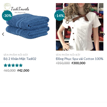
3
5.00
3
trên 5
-30%
-14%
dựa trên
đánh giá
SẢN PHẨM NỔI BẬT
SẢN PHẨM NỔI BẬT
Bộ 2 Khăn Mặt Tadi02
Đồng Phục Spa vải Cotton 100%
₫
350,000
₫
300,000
₫
60,000
₫
42,000
Được xếp
hạng
5.00
5
sao