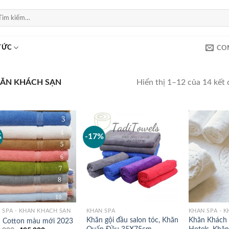
m
ếm:
TỨC
CO
Hiển thị 1–12 của 14 kết 
HĂN KHÁCH SẠN
%
-17%
 SPA - KHĂN KHÁCH SẠN
KHĂN SPA
KHĂN SPA - 
Khăn gội đầu salon tóc, Khăn
Khăn Khách 
 Cotton màu mới 2023