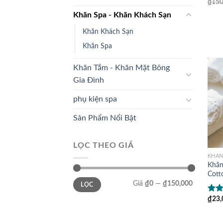
₫
150
Khăn Spa - Khăn Khách Sạn
Khăn Khách Sạn
Khăn Spa
Khăn Tắm - Khăn Mặt Bông
Gia Đình
phụ kiện spa
Sản Phẩm Nổi Bật
LỌC THEO GIÁ
KHĂN
Khăn
Cott
Giá
Giá
Giá
₫0
—
₫150,000
LỌC
thấp
cao
nhất
nhất
₫
23,
Đượ
hạn
sao