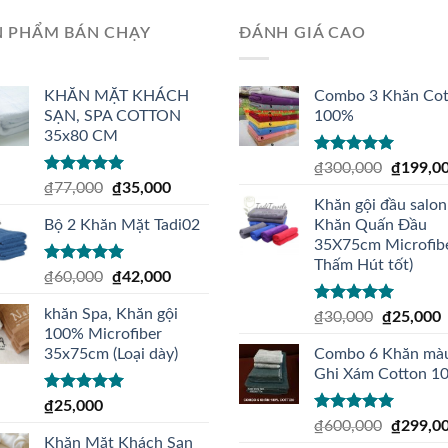
N PHẨM BÁN CHẠY
ĐÁNH GIÁ CAO
KHĂN MẶT KHÁCH
Combo 3 Khăn Cot
SẠN, SPA COTTON
100%
35x80 CM
Được xếp
₫
300,000
₫
199,0
hạng
5.00
5
Được xếp
₫
77,000
₫
35,000
sao
hạng
5.00
5
Khăn gội đầu salon
sao
Bộ 2 Khăn Mặt Tadi02
Khăn Quấn Đầu
35X75cm Microfibe
Thấm Hút tốt)
Được xếp
₫
60,000
₫
42,000
hạng
5.00
5
sao
khăn Spa, Khăn gội
Được xếp
₫
30,000
₫
25,000
hạng
5.00
5
100% Microfiber
sao
35x75cm (Loại dày)
Combo 6 Khăn mà
Ghi Xám Cotton 1
Được xếp
₫
25,000
hạng
4.92
5
Được xếp
₫
600,000
₫
299,0
sao
hạng
5.00
5
Khăn Mặt Khách Sạn