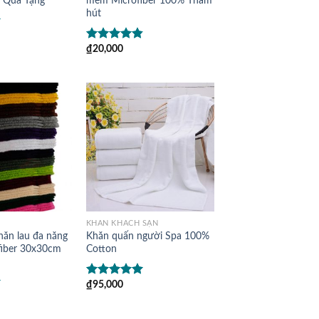
n Quà Tặng
mềm Microfiber 100% Thấm
hút
5
₫
20,000
Được xếp
hạng
4.50
5 sao
KHĂN KHÁCH SẠN
hăn lau đa năng
Khăn quấn người Spa 100%
iber 30x30cm
Cotton
₫
95,000
Được xếp
hạng
5.00
5
sao
5