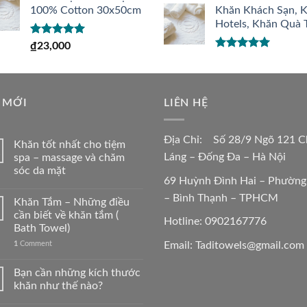
sao
100% Cotton 30x50cm
Khăn Khách Sạn, 
Hotels, Khăn Quà 
Được xếp
₫
23,000
hạng
5.00
5
Được xếp
sao
hạng
5.00
5
sao
 MỚI
LIÊN HỆ
Địa Chỉ: Số 28/9 Ngõ 121 C
Khăn tốt nhất cho tiệm
Láng – Đống Đa – Hà Nội
spa – massage và chăm
sóc da mặt
69 Huỳnh Đình Hai – Phường
– Bình Thạnh – TPHCM
Khăn Tắm – Những điều
cần biết về khăn tắm (
Hotline: 0902167776
Bath Towel)
Email: Taditowels@gmail.com
1
Comment
Bạn cần những kích thước
khăn như thế nào?