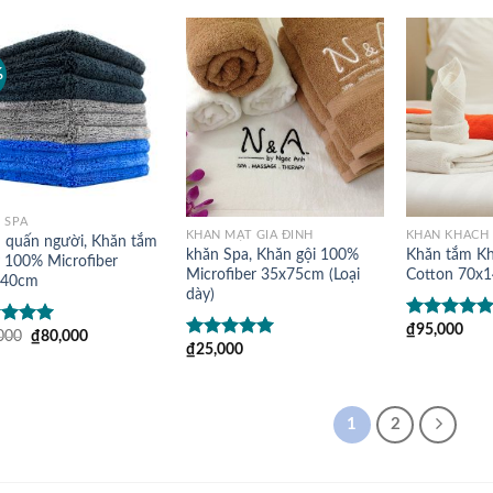
sao
%
 SPA
KHĂN MẶT GIA ĐÌNH
KHĂN KHÁCH
 quấn người, Khăn tắm
khăn Spa, Khăn gội 100%
Khăn tắm K
 100% Microfiber
Microfiber 35x75cm (Loại
Cotton 70x
140cm
dày)
₫
95,000
Được xếp
000
₫
80,000
c xếp
hạng
5.00
₫
25,000
Được xếp
g
5.00
5
sao
hạng
4.92
5
sao
1
2