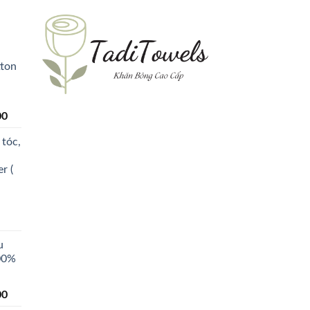
ton
00
 tóc,
r (
u
00%
00