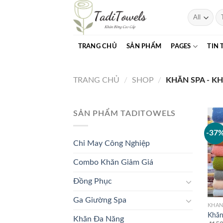
Skip
Tì
to
ki
content
TRANG CHỦ
SẢN PHẨM
PAGES
TIN 
TRANG CHỦ
/
SHOP
/
KHĂN SPA - K
SẢN PHẨM TADITOWELS
-37
Chỉ May Công Nghiệp
Combo Khăn Giảm Giá
Đồng Phục
Ga Giường Spa
KHĂN
Khăn
Khăn Đa Năng