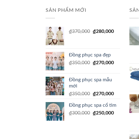
SẢN PHẨM MỚI
SẢ
₫
370,000
₫
280,000
Đồng phục spa đẹp
₫
350,000
₫
270,000
Đồng phục spa mẫu
mới
₫
350,000
₫
270,000
Đồng phục spa cổ tim
₫
300,000
₫
250,000