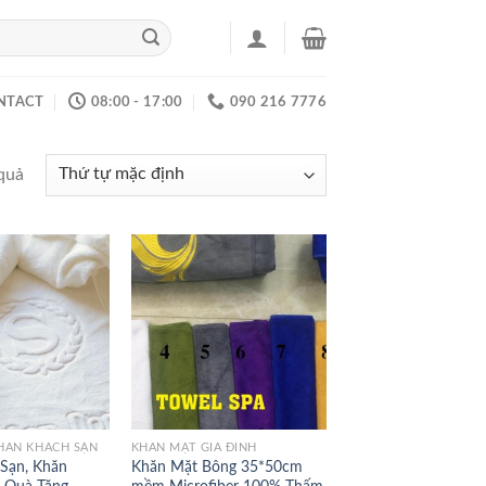
NTACT
08:00 - 17:00
090 216 7776
quả
KHĂN KHÁCH SẠN
KHĂN MẶT GIA ĐÌNH
Sạn, Khăn
Khăn Mặt Bông 35*50cm