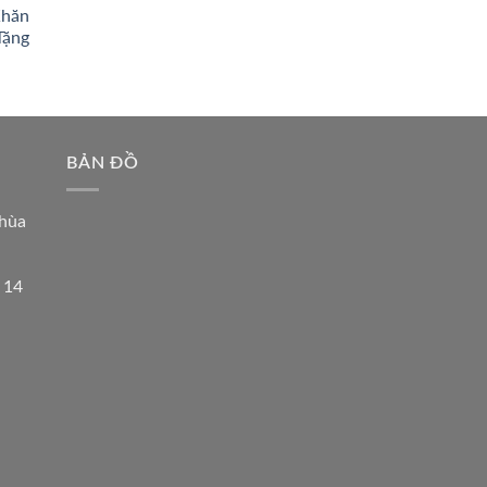
Khăn
Tặng
BẢN ĐỒ
hùa
 14