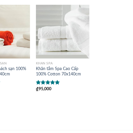
 SẠN
KHĂN SPA
hách sạn 100%
Khăn tắm Spa Cao Cấp
140cm
100% Cotton 70x140cm
₫
95,000
Được xếp
5
hạng
5.00
5
sao