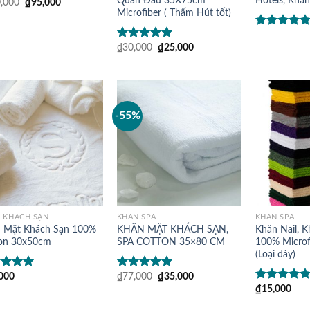
Quấn Đầu 35X75cm
Hotels, Khă
,000
₫
95,000
Microfiber ( Thấm Hút tốt)
Được xếp
hạng
5.00
₫
30,000
₫
25,000
Được xếp
sao
hạng
5.00
5
sao
-55%
 KHÁCH SẠN
KHĂN SPA
KHĂN SPA
 Mặt Khách Sạn 100%
KHĂN MẶT KHÁCH SẠN,
Khăn Nail, K
on 30x50cm
SPA COTTON 35×80 CM
100% Microf
(Loại dày)
000
₫
77,000
₫
35,000
c xếp
Được xếp
g
5.00
5
hạng
5.00
5
₫
15,000
Được xếp
sao
hạng
5.00