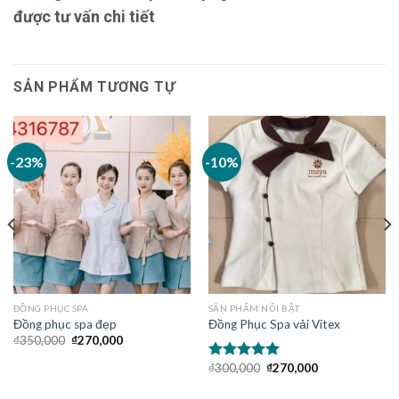
được tư vấn chi tiết
SẢN PHẨM TƯƠNG TỰ
-23%
-10%
ĐỒNG PHỤC SPA
SẢN PHẨM NỔI BẬT
Đồng phục spa đẹp
Đồng Phục Spa vải Vitex
₫
350,000
₫
270,000
₫
300,000
₫
270,000
Được xếp
hạng
5.00
5
sao