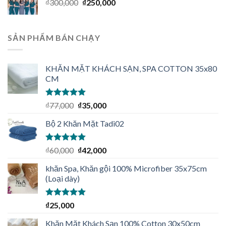
₫
300,000
₫
250,000
SẢN PHẨM BÁN CHẠY
KHĂN MẶT KHÁCH SẠN, SPA COTTON 35x80
CM
Được xếp
₫
77,000
₫
35,000
hạng
5.00
5
sao
Bộ 2 Khăn Mặt Tadi02
Được xếp
₫
60,000
₫
42,000
hạng
5.00
5
sao
khăn Spa, Khăn gội 100% Microfiber 35x75cm
(Loại dày)
Được xếp
₫
25,000
hạng
4.92
5
sao
Khăn Mặt Khách Sạn 100% Cotton 30x50cm