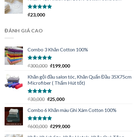
Được xếp
₫
23,000
hạng
5.00
5
sao
ĐÁNH GIÁ CAO
Combo 3 Khăn Cotton 100%
Được xếp
₫
300,000
₫
199,000
hạng
5.00
5
sao
Khăn gội đầu salon tóc, Khăn Quấn Đầu 35X75cm
Microfiber ( Thấm Hút tốt)
Được xếp
₫
30,000
₫
25,000
hạng
5.00
5
sao
Combo 6 Khăn màu Ghi Xám Cotton 100%
Được xếp
₫
600,000
₫
299,000
hạng
5.00
5
sao