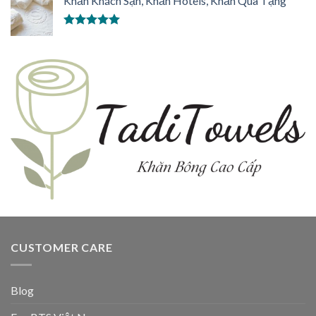
Khăn Khách Sạn, Khăn Hotels, Khăn Quà Tặng
Được xếp
hạng
5.00
5
sao
CUSTOMER CARE
Blog