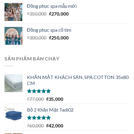
Đồng phục spa mẫu mới
₫
350,000
₫
270,000
Đồng phục spa cổ tim
₫
300,000
₫
250,000
SẢN PHẨM BÁN CHẠY
KHĂN MẶT KHÁCH SẠN, SPA COTTON 35x80
CM
Được xếp
₫
77,000
₫
35,000
hạng
5.00
5
sao
Bộ 2 Khăn Mặt Tadi02
Được xếp
₫
60,000
₫
42,000
hạng
5.00
5