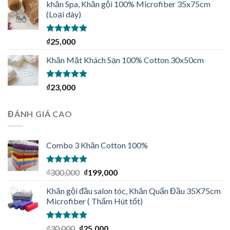
sao
khăn Spa, Khăn gội 100% Microfiber 35x75cm
(Loại dày)
Được xếp
₫
25,000
hạng
4.92
5
sao
Khăn Mặt Khách Sạn 100% Cotton 30x50cm
Được xếp
₫
23,000
hạng
5.00
5
sao
ĐÁNH GIÁ CAO
Combo 3 Khăn Cotton 100%
Được xếp
₫
300,000
₫
199,000
hạng
5.00
5
sao
Khăn gội đầu salon tóc, Khăn Quấn Đầu 35X75cm
Microfiber ( Thấm Hút tốt)
Được xếp
₫
30,000
₫
25,000