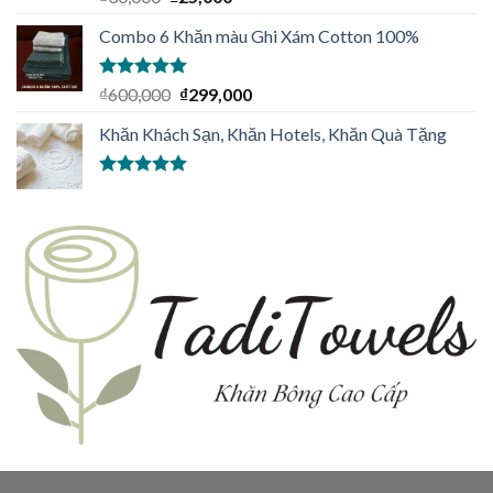
hạng
5.00
5
sao
Combo 6 Khăn màu Ghi Xám Cotton 100%
Được xếp
₫
600,000
₫
299,000
hạng
5.00
5
sao
Khăn Khách Sạn, Khăn Hotels, Khăn Quà Tặng
Được xếp
hạng
5.00
5
sao