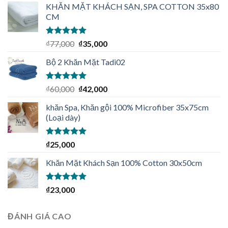
KHĂN MẶT KHÁCH SẠN, SPA COTTON 35x80
CM
Được xếp
₫
77,000
₫
35,000
hạng
5.00
5
sao
Bộ 2 Khăn Mặt Tadi02
Được xếp
₫
60,000
₫
42,000
hạng
5.00
5
sao
khăn Spa, Khăn gội 100% Microfiber 35x75cm
(Loại dày)
Được xếp
₫
25,000
hạng
4.92
5
sao
Khăn Mặt Khách Sạn 100% Cotton 30x50cm
Được xếp
₫
23,000
hạng
5.00
5
sao
ĐÁNH GIÁ CAO