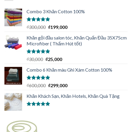
Combo 3 Khăn Cotton 100%
Được xếp
₫
300,000
₫
199,000
hạng
5.00
5
sao
Khăn gội đầu salon tóc, Khăn Quấn Đầu 35X75cm
Microfiber ( Thấm Hút tốt)
Được xếp
₫
30,000
₫
25,000
hạng
5.00
5
sao
Combo 6 Khăn màu Ghi Xám Cotton 100%
Được xếp
₫
600,000
₫
299,000
hạng
5.00
5
sao
Khăn Khách Sạn, Khăn Hotels, Khăn Quà Tặng
Được xếp
hạng
5.00
5
sao