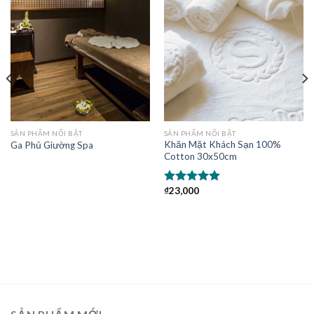
4.92
12
trên 5
dựa trên
đánh giá
SẢN PHẨM NỔI BẬT
SẢN PHẨM NỔI BẬT
Khăn Mặt Khách Sạn 100%
Ga Phủ Giường Spa
Cotton 30x50cm
₫
23,000
Được xếp
hạng
5.00
5
sao