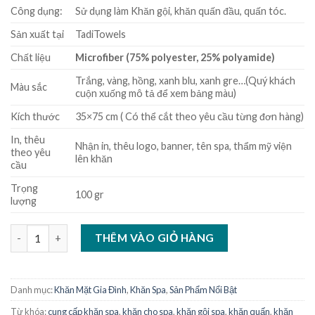
Công dụng:
Sử dụng làm Khăn gội, khăn quấn đầu, quấn tóc.
Sản xuất tại
TadiTowels
Chất liệu
Microfiber (75% polyester, 25% polyamide)
Trắng, vàng, hồng, xanh blu, xanh gre…(Quý khách
Màu sắc
cuộn xuống mô tả để xem bảng màu)
Kích thước
35×75 cm ( Có thể cắt theo yêu cầu từng đơn hàng)
In, thêu
Nhận in, thêu logo, banner, tên spa, thẩm mỹ viện
theo yêu
lên khăn
cầu
Trọng
100 gr
lượng
khăn Spa, Khăn gội 100% Microfiber 35x75cm (Loại dày) số lượng
THÊM VÀO GIỎ HÀNG
Danh mục:
Khăn Mặt Gia Đình
,
Khăn Spa
,
Sản Phẩm Nổi Bật
Từ khóa:
cung cấp khăn spa
,
khăn cho spa
,
khăn gội spa
,
khăn quấn
,
khăn