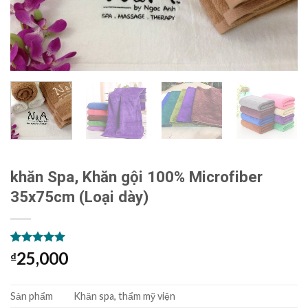
khăn Spa, Khăn gội 100% Microfiber
35x75cm (Loại dày)
4.92
12
trên 5
25,000
₫
dựa trên
đánh giá
Sản phẩm
Khăn spa, thẩm mỹ viện