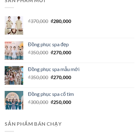
SẢN PHẨM MỚI
₫
370,000
₫
280,000
Đồng phục spa đẹp
₫
350,000
₫
270,000
Đồng phục spa mẫu mới
₫
350,000
₫
270,000
Đồng phục spa cổ tim
₫
300,000
₫
250,000
SẢN PHẨM BÁN CHẠY