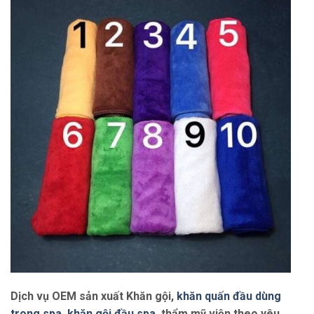
Dịch vụ OEM sản xuất Khăn gội,
khăn quấn đầu dùng
trong spa
,
khăn gội đầu spa
, thẩm mỹ viện theo yêu