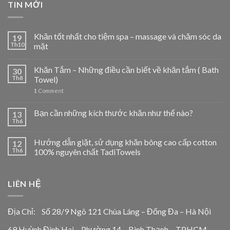
TIN MỚI
Khăn tốt nhất cho tiệm spa – massage và chăm sóc da
19
Th10
mặt
Khăn Tắm – Những điều cần biết về khăn tắm ( Bath
30
Th8
Towel)
1
Comment
Bạn cần những kích thước khăn như thế nào?
13
Th6
Hướng dẫn giặt, sử dụng khăn bông cao cấp cotton
12
Th6
100% nguyên chất TadiTowels
LIÊN HỆ
Địa Chỉ: Số 28/9 Ngõ 121 Chùa Láng – Đống Đa – Hà Nội
69 Huỳnh Đình Hai – Phường 14 – Bình Thạnh – TPHCM