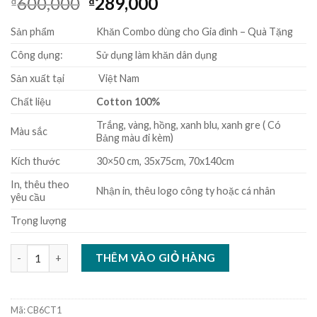
600,000
289,000
₫
₫
dựa trên
đánh giá
Sản phẩm
Khăn Combo dùng cho Gia đình – Quà Tặng
Công dụng:
Sử dụng làm khăn dân dụng
Sản xuất tại
Việt Nam
Chất liệu
Cotton 100%
Trắng, vàng, hồng, xanh blu, xanh gre ( Có
Màu sắc
Bảng màu đi kèm)
Kích thước
30×50 cm, 35x75cm, 70x140cm
In, thêu theo
Nhận in, thêu logo công ty hoặc cá nhân
yêu cầu
Trọng lượng
Combo 6 Khăn Cotton 100% số lượng
THÊM VÀO GIỎ HÀNG
Mã:
CB6CT1