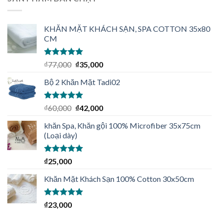
KHĂN MẶT KHÁCH SẠN, SPA COTTON 35x80
CM
Được xếp
₫
77,000
₫
35,000
hạng
5.00
5
sao
Bộ 2 Khăn Mặt Tadi02
Được xếp
₫
60,000
₫
42,000
hạng
5.00
5
sao
khăn Spa, Khăn gội 100% Microfiber 35x75cm
(Loại dày)
Được xếp
₫
25,000
hạng
4.92
5
sao
Khăn Mặt Khách Sạn 100% Cotton 30x50cm
Được xếp
₫
23,000
hạng
5.00
5
sao