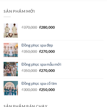
SẢN PHẨM MỚI
₫
370,000
₫
280,000
Đồng phục spa đẹp
₫
350,000
₫
270,000
Đồng phục spa mẫu mới
₫
350,000
₫
270,000
Đồng phục spa cổ tim
₫
300,000
₫
250,000
SẢN PHẨM BÁN CHẠY