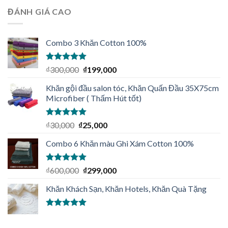
ĐÁNH GIÁ CAO
Combo 3 Khăn Cotton 100%
Được xếp
₫
300,000
₫
199,000
hạng
5.00
5
sao
Khăn gội đầu salon tóc, Khăn Quấn Đầu 35X75cm
Microfiber ( Thấm Hút tốt)
Được xếp
₫
30,000
₫
25,000
hạng
5.00
5
sao
Combo 6 Khăn màu Ghi Xám Cotton 100%
Được xếp
₫
600,000
₫
299,000
hạng
5.00
5
sao
Khăn Khách Sạn, Khăn Hotels, Khăn Quà Tặng
Được xếp
hạng
5.00
5