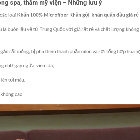
ong spa, thẩm mỹ viện – Những lưu ý
 các loại
Khăn 100% Microfiber Khăn gội, khăn quấn đầu giá rẻ
 là buôn lậu về từ Trung Quốc với giá rất rẻ và chất lượng không
ngắn rất mỏng, bị pha thêm thành phần nilon và sợi tổng hợp hóa h
g như gây ngứa, viêm da,
lên tối màu,
ọ không cao