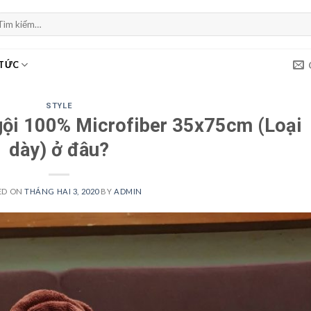
m
ếm:
 TỨC
STYLE
gội 100% Microfiber 35x75cm (Loại
dày) ở đâu?
ED ON
THÁNG HAI 3, 2020
BY
ADMIN