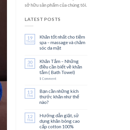
sở hữu sản phẩm của chúng tôi.
LATEST POSTS
Khăn tốt nhất cho tiệm
19
Th10
spa – massage và chăm
sóc da mặt
Khăn Tắm – Những
30
Th8
điều cần biết về khăn
tắm ( Bath Towel)
1
Comment
Bạn cần những kích
13
Th6
thước khăn như thế
nào?
Hướng dẫn giặt, sử
12
Th6
dụng khăn bông cao
cấp cotton 100%