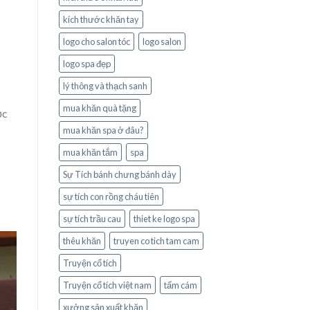
kích thước khăn tay
logo cho salon tóc
logo salon
logo spa đẹp
lý thông và thạch sanh
mua khăn quà tặng
ọc
mua khăn spa ở đâu?
mua khăn tắm
spa
Sự Tích bánh chưng bánh dày
sự tích con rồng cháu tiên
sự tích trầu cau
thiet ke logo spa
thêu khăn
truyen co tich tam cam
Truyện cổ tích
Truyện cổ tích việt nam
tấm cám
xưởng sản xuất khăn