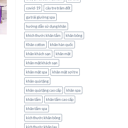
covid-19
cây tre trăm đốt
ga trải giường spa
hướng dẫn sử dụng khăn
khích thước khăn tắm
khăn bông
Khăn cotton
khăn hàn quốc
khăn khách sạn
khăn mặt
khăn mặt khách sạn
khăn mặt spa
khăn mặt sợi tre
khăn quà tặng
khăn quà tặng cao cấp
khăn spa
khăn tắm
khăn tắm cao cấp
khăn tắm spa
kích thước khăn bông
kích thước khăn lau