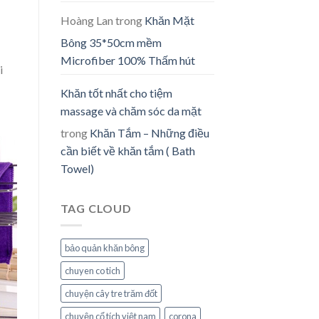
Hoàng Lan
trong
Khăn Mặt
Bông 35*50cm mềm
Microfiber 100% Thấm hút
i
Khăn tốt nhất cho tiệm
massage và chăm sóc da mặt
trong
Khăn Tắm – Những điều
cần biết về khăn tắm ( Bath
Towel)
TAG CLOUD
bảo quản khăn bông
chuyen co tich
chuyện cây tre trăm đốt
chuyện cổ tích việt nam
corona