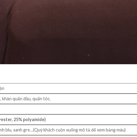
iện
, khăn quấn đầu, quấn tóc.
yester, 25% polyamide)
anh blu, xanh gre…(Quý khách cuộn xuống mô tả để xem bảng màu)