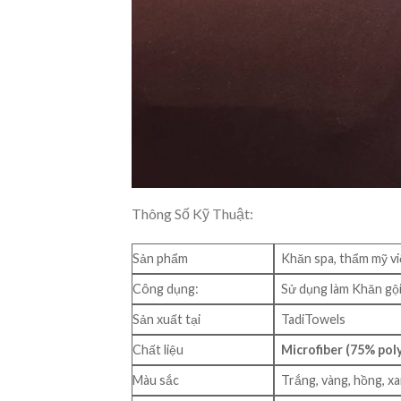
Thông Số Kỹ Thuật:
Sản phẩm
Khăn spa, thẩm mỹ v
Công dụng:
Sử dụng làm Khăn gội
Sản xuất tại
TadiTowels
Chất liệu
Microfiber (75% pol
Màu sắc
Trắng, vàng, hồng, x