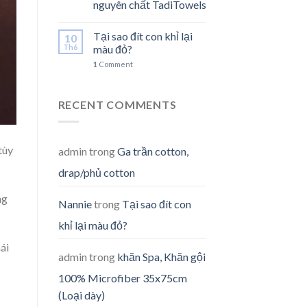
nguyên chất TadiTowels
Tại sao đít con khỉ lại
10
Th6
màu đỏ?
1
Comment
RECENT COMMENTS
tùy
admin
trong
Ga trần cotton,
drap/phủ cotton
ng
Nannie
trong
Tại sao đít con
khỉ lại màu đỏ?
ái
admin
trong
khăn Spa, Khăn gội
100% Microfiber 35x75cm
(Loại dày)