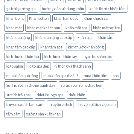
ga trải giường spa
hướng dẫn sử dụng khăn
khích thước khăn tắm
khăn bông
Khăn cotton
khăn hàn quốc
khăn khách sạn
khăn mặt
khăn mặt khách sạn
khăn mặt spa
khăn mặt sợi tre
khăn quà tặng
khăn quà tặng cao cấp
khăn spa
khăn tắm
khăn tắm cao cấp
khăn tắm spa
kích thước khăn bông
kích thước khăn lau
kích thước khăn tay
logo cho salon tóc
logo salon
logo spa đẹp
lý thông và thạch sanh
mua khăn quà tặng
mua khăn spa ở đâu?
mua khăn tắm
spa
Sự Tích bánh chưng bánh dày
sự tích con rồng cháu tiên
sự tích trầu cau
thiet ke logo spa
thêu khăn
truyen co tich tam cam
Truyện cổ tích
Truyện cổ tích việt nam
tấm cám
xưởng sản xuất khăn