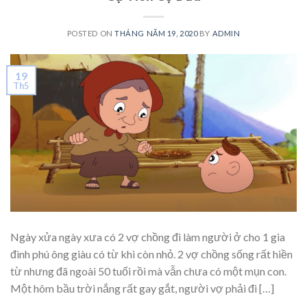
POSTED ON
THÁNG NĂM 19, 2020
BY
ADMIN
19
Th5
Ngày xửa ngày xư­a có 2 vợ chồng đi làm người ở cho 1 gia
đình phú ông giàu có từ khi còn nhỏ. 2 vợ chồng sống rất hiền
từ như­ng đã ngoài 50 tuổi rồi mà vẫn chưa có một mụn con.
Một hôm bầu trời nắng rất gay gắt, ngư­ời vợ phải đi […]