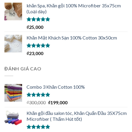
sao
khăn Spa, Khăn gội 100% Microfiber 35x75cm
(Loại dày)
Được xếp
₫
25,000
hạng
4.92
5
sao
Khăn Mặt Khách Sạn 100% Cotton 30x50cm
Được xếp
₫
23,000
hạng
5.00
5
sao
ĐÁNH GIÁ CAO
Combo 3 Khăn Cotton 100%
Được xếp
₫
300,000
₫
199,000
hạng
5.00
5
sao
Khăn gội đầu salon tóc, Khăn Quấn Đầu 35X75cm
Microfiber ( Thấm Hút tốt)