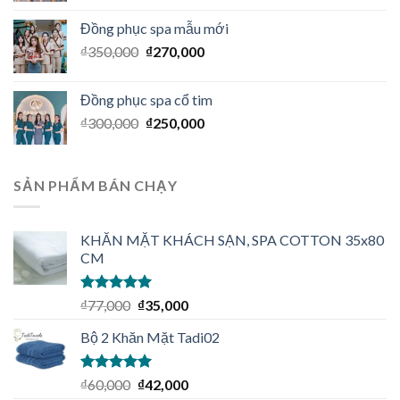
Đồng phục spa mẫu mới
₫
350,000
₫
270,000
Đồng phục spa cổ tim
₫
300,000
₫
250,000
SẢN PHẨM BÁN CHẠY
KHĂN MẶT KHÁCH SẠN, SPA COTTON 35x80
CM
Được xếp
₫
77,000
₫
35,000
hạng
5.00
5
sao
Bộ 2 Khăn Mặt Tadi02
Được xếp
₫
60,000
₫
42,000
hạng
5.00
5