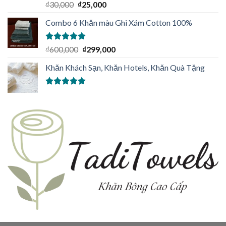
Được xếp
₫
30,000
₫
25,000
hạng
5.00
5
sao
Combo 6 Khăn màu Ghi Xám Cotton 100%
Được xếp
₫
600,000
₫
299,000
hạng
5.00
5
sao
Khăn Khách Sạn, Khăn Hotels, Khăn Quà Tặng
Được xếp
hạng
5.00
5
sao