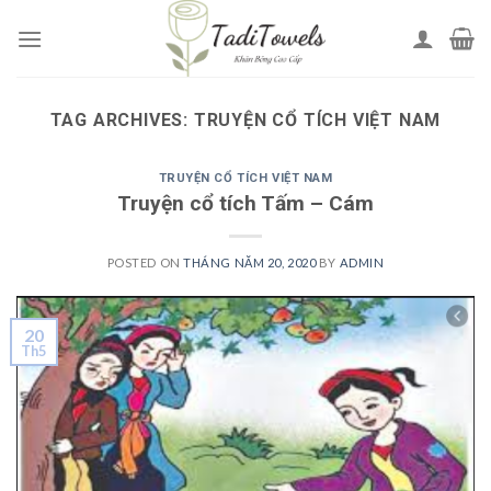
Skip
to
content
TAG ARCHIVES:
TRUYỆN CỔ TÍCH VIỆT NAM
TRUYỆN CỔ TÍCH VIỆT NAM
Truyện cổ tích Tấm – Cám
POSTED ON
THÁNG NĂM 20, 2020
BY
ADMIN
20
Th5