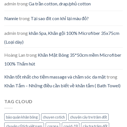
admin
trong
Ga trần cotton, drap/phủ cotton
Nannie
trong
Tại sao đít con khỉ lại màu đỏ?
admin
trong
khăn Spa, Khăn gội 100% Microfiber 35x75cm
(Loại dày)
Hoàng Lan
trong
Khăn Mặt Bông 35*50cm mềm Microfiber
100% Thấm hút
Khăn tốt nhất cho tiệm massage và chăm sóc da mặt
trong
Khăn Tắm – Những điều cần biết về khăn tắm ( Bath Towel)
TAG CLOUD
bảo quản khăn bông
chuyen co tich
chuyện cây tre trăm đốt
chuyện cổ tích việt nam
corona
covid-19
cây tre trăm đốt