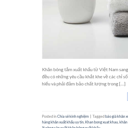
Khăn bông tắm xuất khẩu từ Việt Nam sang
đều có những yêu cầu khắt khe về các chỉ số
hiếu và phải đảm bảo chất lượng trong […]
Posted in
Chia sẻ kinh nghiệm
|
Tagged
báo giá khăn 
hàng khăn xuất khẩu uy tín
,
Khan bong xuat khau
,
khăn 
Xưởng sản xuất khăn bông xuất khẩu