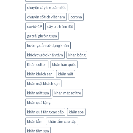
chuyện cây tre trăm đốt
chuyện cổ tích việt nam
corona
covid-19
cây tre trăm đốt
ga trải giường spa
hướng dẫn sử dụng khăn
khích thước khăn tắm
khăn bông
Khăn cotton
khăn hàn quốc
khăn khách sạn
khăn mặt
khăn mặt khách sạn
khăn mặt spa
khăn mặt sợi tre
khăn quà tặng
khăn quà tặng cao cấp
khăn spa
khăn tắm
khăn tắm cao cấp
khăn tắm spa