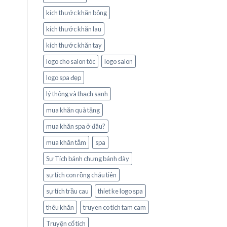
kích thước khăn bông
kích thước khăn lau
kích thước khăn tay
logo cho salon tóc
logo salon
logo spa đẹp
lý thông và thạch sanh
mua khăn quà tặng
mua khăn spa ở đâu?
mua khăn tắm
spa
Sự Tích bánh chưng bánh dày
sự tích con rồng cháu tiên
sự tích trầu cau
thiet ke logo spa
thêu khăn
truyen co tich tam cam
Truyện cổ tích