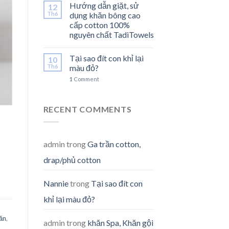
Hướng dẫn giặt, sử
12
Th6
dụng khăn bông cao
cấp cotton 100%
nguyên chất TadiTowels
Tại sao đít con khỉ lại
10
Th6
màu đỏ?
1
Comment
RECENT COMMENTS
admin
trong
Ga trần cotton,
drap/phủ cotton
Nannie
trong
Tại sao đít con
khỉ lại màu đỏ?
ăn
,
admin
trong
khăn Spa, Khăn gội