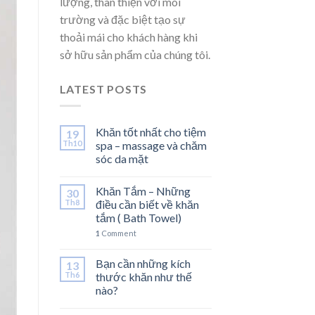
lượng, thân thiện với môi
trường và đặc biệt tạo sự
thoải mái cho khách hàng khi
sở hữu sản phẩm của chúng tôi.
LATEST POSTS
Khăn tốt nhất cho tiệm
19
Th10
spa – massage và chăm
sóc da mặt
Khăn Tắm – Những
30
Th8
điều cần biết về khăn
tắm ( Bath Towel)
1
Comment
Bạn cần những kích
13
Th6
thước khăn như thế
nào?