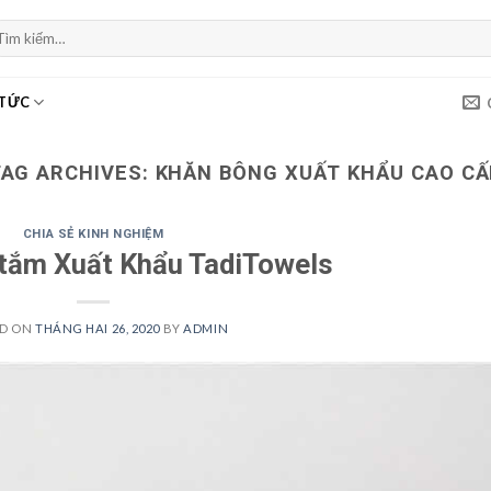
m
ếm:
 TỨC
TAG ARCHIVES:
KHĂN BÔNG XUẤT KHẨU CAO CẤ
CHIA SẺ KINH NGHIỆM
tắm Xuất Khẩu TadiTowels
ED ON
THÁNG HAI 26, 2020
BY
ADMIN