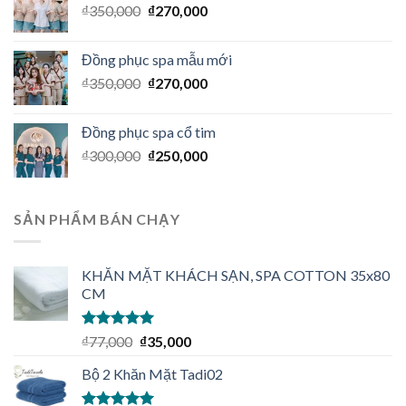
₫
350,000
₫
270,000
Đồng phục spa mẫu mới
₫
350,000
₫
270,000
Đồng phục spa cổ tim
₫
300,000
₫
250,000
SẢN PHẨM BÁN CHẠY
KHĂN MẶT KHÁCH SẠN, SPA COTTON 35x80
CM
Được xếp
₫
77,000
₫
35,000
hạng
5.00
5
sao
Bộ 2 Khăn Mặt Tadi02