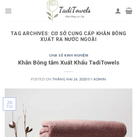
Skip
to
content
TAG ARCHIVES:
CƠ SỞ CUNG CẤP KHĂN BÔNG
XUẤT RA NƯỚC NGOÀI
CHIA SẺ KINH NGHIỆM
Khăn Bông tắm Xuất Khẩu TadiTowels
POSTED ON
THÁNG HAI 26, 2020
BY
ADMIN
26
Th2