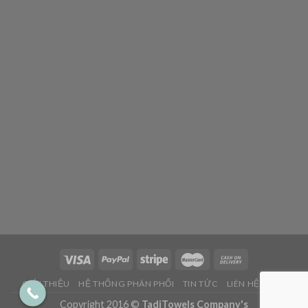
GIỚI THIỆU
HỆ THỐNG PHÂN PHỐI
TIN TỨC
LIÊN HỆ
FAQ
Copyright 2016 ©
TadiTowels Company's