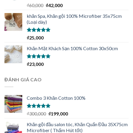
Được xếp
₫
60,000
₫
42,000
hạng
5.00
5
sao
khăn Spa, Khăn gội 100% Microfiber 35x75cm
(Loại dày)
Được xếp
₫
25,000
hạng
4.92
5
sao
Khăn Mặt Khách Sạn 100% Cotton 30x50cm
Được xếp
₫
23,000
hạng
5.00
5
sao
ĐÁNH GIÁ CAO
Combo 3 Khăn Cotton 100%
Được xếp
₫
300,000
₫
199,000
hạng
5.00
5
sao
Khăn gội đầu salon tóc, Khăn Quấn Đầu 35X75cm
Microfiber ( Thấm Hút tốt)