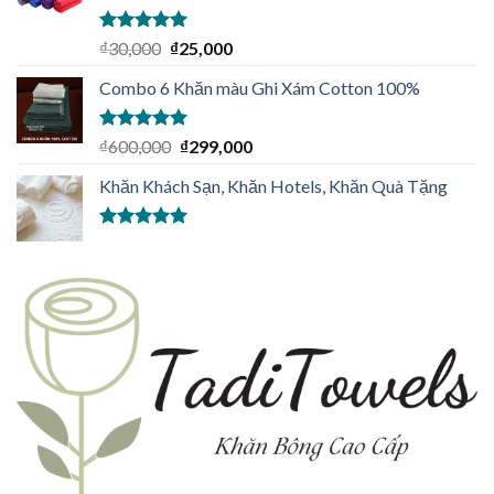
Được xếp
₫
30,000
₫
25,000
hạng
5.00
5
sao
Combo 6 Khăn màu Ghi Xám Cotton 100%
Được xếp
₫
600,000
₫
299,000
hạng
5.00
5
sao
Khăn Khách Sạn, Khăn Hotels, Khăn Quà Tặng
Được xếp
hạng
5.00
5
sao