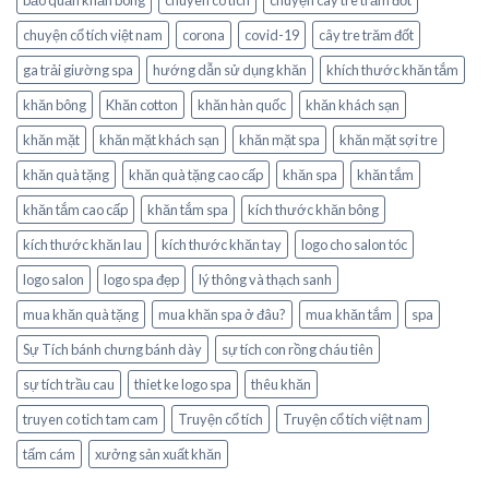
chuyện cổ tích việt nam
corona
covid-19
cây tre trăm đốt
ga trải giường spa
hướng dẫn sử dụng khăn
khích thước khăn tắm
khăn bông
Khăn cotton
khăn hàn quốc
khăn khách sạn
khăn mặt
khăn mặt khách sạn
khăn mặt spa
khăn mặt sợi tre
khăn quà tặng
khăn quà tặng cao cấp
khăn spa
khăn tắm
khăn tắm cao cấp
khăn tắm spa
kích thước khăn bông
kích thước khăn lau
kích thước khăn tay
logo cho salon tóc
logo salon
logo spa đẹp
lý thông và thạch sanh
mua khăn quà tặng
mua khăn spa ở đâu?
mua khăn tắm
spa
Sự Tích bánh chưng bánh dày
sự tích con rồng cháu tiên
sự tích trầu cau
thiet ke logo spa
thêu khăn
truyen co tich tam cam
Truyện cổ tích
Truyện cổ tích việt nam
tấm cám
xưởng sản xuất khăn