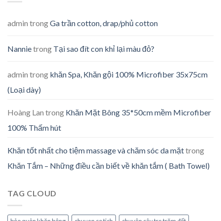
admin
trong
Ga trần cotton, drap/phủ cotton
Nannie
trong
Tại sao đít con khỉ lại màu đỏ?
admin
trong
khăn Spa, Khăn gội 100% Microfiber 35x75cm
(Loại dày)
Hoàng Lan
trong
Khăn Mặt Bông 35*50cm mềm Microfiber
100% Thấm hút
Khăn tốt nhất cho tiệm massage và chăm sóc da mặt
trong
Khăn Tắm – Những điều cần biết về khăn tắm ( Bath Towel)
TAG CLOUD
bảo quản khăn bông
chuyen co tich
chuyện cây tre trăm đốt