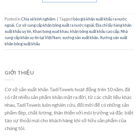
Posted in
Chia sẻ kinh nghiệm
|
Tagged
báo giá khăn xuất khẩu ra nước
ngoài
,
Cơ sở cung cấp khăn bông xuất ra nước ngoài
,
Địa chỉ lấy hàng khăn
xuất khẩu uy tín
,
Khan bong xuat khau
,
khăn bông xuất khẩu cao cấp
,
Nhà
cung cấp khăn uy tín tại Việt Nam
,
xưởng sản xuất khăn
,
Xưởng sản xuất
khăn bông xuất khẩu
GIỚI THIỆU
Cơ sở sản xuất khăn TadiTowels hoạt động trên 10 năm, đã
có rất nhiều sản phẩm khăn mặt ra đời, từ các chất liệu khác
nhau, TadiTowels luôn nghiên cứu, đổi mới để có những sản
phẩm đẹp, chất lượng, thân thiện với môi trường và đặc biệt
tạo sự thoải mái cho khách hàng khi sở hữu sản phẩm của
chúng tôi.